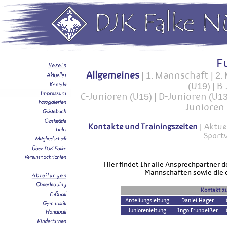
F
Allgemeines
|
1. Mannschaft
|
2.
(U19)
|
B-
C-Junioren (U15)
|
D-Junioren (U13
Junioren 
Kontakte und Trainingszeiten
|
Aktuel
Sport
Hier findet Ihr alle Ansprechpartner d
Mannschaften sowie die 
Kontakt zu
Abteilungsleitung
Daniel Hager
Juniorenleitung
Ingo Frühbeißer