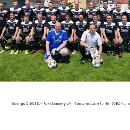
Copyright © 2025 DJK Falke Nürnberg e.V. - Sudetendeutsche Str. 60 - 90480 Nürn