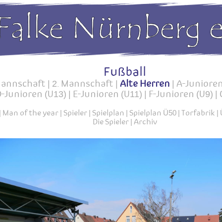
Fußball
Mannschaft
|
2. Mannschaft
|
Alte Herren
|
A-Junioren
-Junioren (U13)
|
E-Junioren (U11)
|
F-Junioren (U9)
|
|
Man of the year
|
Spieler
|
Spielplan
|
Spielplan Ü50
|
Torfabrik
|
Die Spieler
|
Archiv